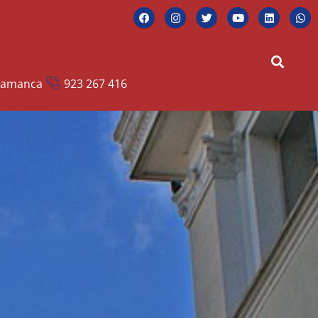
alamanca
923 267 416
dir Presupuesto
Nosotros
Contacto
Blog