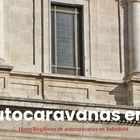
utocaravanas en
Home
Blog
Áreas de autocaravanas en Valladolid