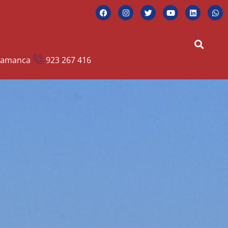
alamanca
923 267 416
dir Presupuesto
Nosotros
Contacto
Blog