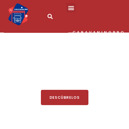
CARAVANINGPRO
Seguros para
profesionales
EN CARAVANING PRO OFRECEMOS LOS MEJORES
SEGUROS PARA CONCESIONARIOS DE
AUTOCARAVANAS, TALLERES CAMPERIZACION, AREAS,
PARKINGS O CAMPING.
DESCÚBRELOS