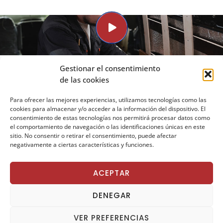
Gestionar el consentimiento
SOBRE NOSOTROS
de las cookies
MV Aseguradores: más de 20 años
asegurando autocavanas,
Para ofrecer las mejores experiencias, utilizamos tecnologías como las
cookies para almacenar y/o acceder a la información del dispositivo. El
caravanas y campers
consentimiento de estas tecnologías nos permitirá procesar datos como
«No somos máquinas, somos profesionales que
el comportamiento de navegación o las identificaciones únicas en este
sitio. No consentir o retirar el consentimiento, puede afectar
velan por su seguridad y la de los suyos»
negativamente a ciertas características y funciones.
La correduría de seguros MV Aseguradores Ⓡ sigue siendo líder y una
ACEPTAR
referencia dentro del sector asegurador. Con una gran reputación
gracias a un trabajo muy bien desarrollado por nuestro grupo de
DENEGAR
profesionales, le asesoramos personalmente sobre las coberturas que
precisa… con las aseguradoras más influyentes del mercado Español.
VER PREFERENCIAS